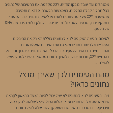
ממנהלים ועד עובדים בקו החזית, X2Y מקדמת את החשיבות של נתונים
בכל תהליך קבלת החלטות. באמצעות הכשרה, סדנאות ותמיכה
מתמשכת, X2Y מעצימה צוותים לאמץ אנליטיקת נתונים כהיבט יסודי
בתפקידיהם, ומבטיחה שניצול נתונים יהפוך לחלק בלתי נפרד מה-DNA
של העסק.
לסיכום, הגישה המקיפה לניצול נתונים כוללת לא רק את ההיבטים
הטכניים של ניתוח נתונים אלא גם את השינויים האסטרטגיים
והתרבותיים הדרושים לעסקים כדי לנצל באמת נתונים כיתרון תחרותי.
בהנחיית X2Y, חברות יכולות להפוך נתונים ממשאב פסיבי למנוע פעיל
להצלחה.
מהם הסימנים לכך שאינך מנצל
נתונים כראוי?
זיהוי הסימנים לניצול נתונים לא יעיל יכול להיות הצעד הראשון לקראת
שינוי הגישה שלך לנתונים ומיצוי מלוא הפוטנציאל שלהם. להלן כמה
אינדיקטורים מרכזיים המרמזים שעסקך עשוי שלא לנצל נתונים