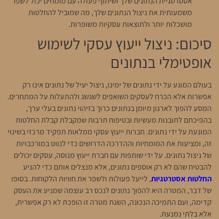
אסטרטגיית הנתונים שלך ושיתוף פעולה עם מומחים יכול לשפר
משמעותית את ניצול הנתונים שלך, מה שמוביל להחלטות
מושכלות יותר ולתוצאות עסקיות משופרות.
סיכום: ניצול ייעוץ עסקי לשימוש
אופטימלי בנתונים
בעולם המונע על ידי נתונים של ימינו, ניצול יעיל של נתונים אינו רק
אפשרות אלא הכרח לעסקים השואפים לשגשג ולהתעלות על המתחרים.
המסע להפוך לארגון מיומן בנתונים כרוך בזיהוי נתונים בעלי ערך,
בהפיכתם לתובנות מעשיות ובטיפוח תרבות שמקבלת קבלת החלטות
המונעת על ידי נתונים. חברות ייעוץ עסקי ממלאות תפקיד מרכזי בשינוי
זה, ומציעות את המומחיות וההדרכה הדרושים כדי לנווט במורכבויות
של ניצול נתונים. על ידי שותפות עם חברת ייעוץ מנוסה, עסקים יכולים
להבטיח שהם לא רק אוספים נתונים, אלא מנצלים אותם כדי להניע
החלטות אסטרטגיות
, לייעל פעולות ולשפר את חוויות הלקוחות. בסופו
של דבר, המטרה היא להפוך נתונים לנכס רב עוצמה שמניע את העסק
קדימה, ועם התמיכה הנכונה, השגת מטרה זו הופכת לא רק אפשרית,
אלא בלתי נמנעת.