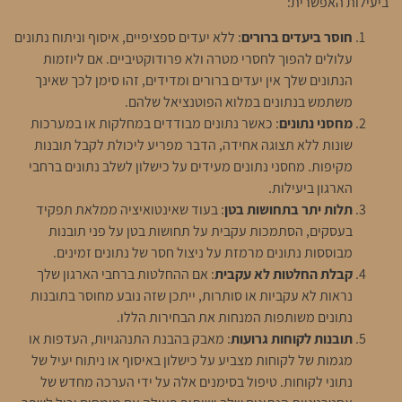
ביעילות האפשרית:
חוסר ביעדים ברורים
: ללא יעדים ספציפיים, איסוף וניתוח נתונים
עלולים להפוך לחסרי מטרה ולא פרודוקטיביים. אם ליוזמות
הנתונים שלך אין יעדים ברורים ומדידים, זהו סימן לכך שאינך
משתמש בנתונים במלוא הפוטנציאל שלהם.
מחסני נתונים
: כאשר נתונים מבודדים במחלקות או במערכות
שונות ללא תצוגה אחידה, הדבר מפריע ליכולת לקבל תובנות
מקיפות. מחסני נתונים מעידים על כישלון לשלב נתונים ברחבי
הארגון ביעילות.
תלות יתר בתחושות בטן
: בעוד שאינטואיציה ממלאת תפקיד
בעסקים, הסתמכות עקבית על תחושות בטן על פני תובנות
מבוססות נתונים מרמזת על ניצול חסר של נתונים זמינים.
קבלת החלטות לא עקבית
: אם ההחלטות ברחבי הארגון שלך
נראות לא עקביות או סותרות, ייתכן שזה נובע מחוסר בתובנות
נתונים משותפות המנחות את הבחירות הללו.
תובנות לקוחות גרועות
: מאבק בהבנת התנהגויות, העדפות או
מגמות של לקוחות מצביע על כישלון באיסוף או ניתוח יעיל של
נתוני לקוחות. טיפול בסימנים אלה על ידי הערכה מחדש של