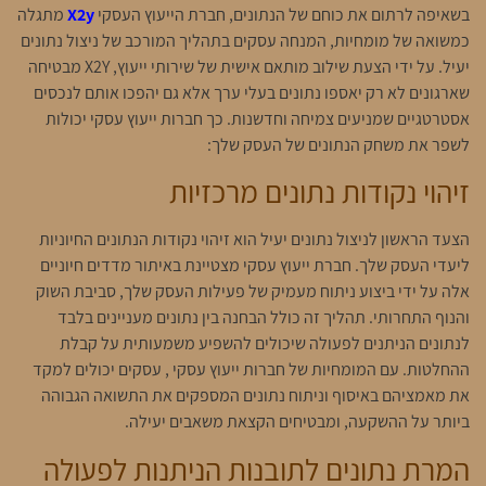
בשאיפה לרתום את כוחם של הנתונים, חברת הייעוץ העסקי
X2y
מתגלה
כמשואה של מומחיות, המנחה עסקים בתהליך המורכב של ניצול נתונים
יעיל. על ידי הצעת שילוב מותאם אישית של שירותי ייעוץ, X2Y מבטיחה
שארגונים לא רק יאספו נתונים בעלי ערך אלא גם יהפכו אותם לנכסים
אסטרטגיים שמניעים צמיחה וחדשנות. כך חברות ייעוץ עסקי יכולות
לשפר את משחק הנתונים של העסק שלך:
זיהוי נקודות נתונים מרכזיות
הצעד הראשון לניצול נתונים יעיל הוא זיהוי נקודות הנתונים החיוניות
ליעדי העסק שלך. חברת ייעוץ עסקי מצטיינת באיתור מדדים חיוניים
אלה על ידי ביצוע ניתוח מעמיק של פעילות העסק שלך, סביבת השוק
והנוף התחרותי. תהליך זה כולל הבחנה בין נתונים מעניינים בלבד
לנתונים הניתנים לפעולה שיכולים להשפיע משמעותית על קבלת
ההחלטות. עם המומחיות של חברות ייעוץ עסקי , עסקים יכולים למקד
את מאמציהם באיסוף וניתוח נתונים המספקים את התשואה הגבוהה
ביותר על ההשקעה, ומבטיחים הקצאת משאבים יעילה.
המרת נתונים לתובנות הניתנות לפעולה