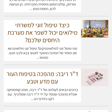
ומרתק, עולם הפשע והסטייה החברתית. הן מציעות
לכם, הסטודנטים ...
כיצד טיפול זוגי למשרתי
מילואים יכול לשפר את מערכת
היחסים שלכם?
מהי טיפול זוגי למילואימניקים? טיפול זוגי מילואים הוא
סוג מיוחד של תמיכה המיועד לאנשי צבא ולבני זוגם.
מפגשי...
ד"ר ריבה: מהפכה בטיפוח העור
עם מדע וטבע
ברוכים הבאים לעולמה של ד"ר ריבה, מותג קוסמטיקה
אונליין מהפכני שנוסד על ידי ד"ר ריבה שמולביץ'. עם
עקרונות יסוד לאורח חיים בריא
רקע במדעי הב...
תזונה מאוזנת ומים