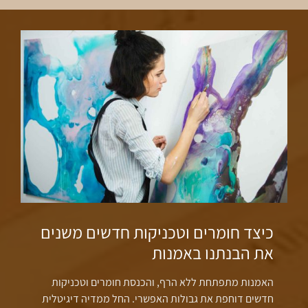
הוא האיבר הגדול ביותר בגוף, והוא סופג חלק ניכר ממה שאנו מורחים
עליו. לכן, הבחירה של מוצרי טיפוח טבעיים ובריאים היא חלק אינטגרלי
מאורח חיים בריא.
מחקרים מראים שכימיקלים מזיקים במוצרי קוסמטיקה יכולים לחדור
לגוף דרך העור ולהשפיע על מערכות שונות בגוף. לכן, המעבר למוצרים
טבעיים ואורגניים אינו רק עניין של יופי חיצוני – זוהי החלטה בריאותית
חשובה.
כיצד חומרים וטכניקות חדשים משנים
חנ
את הבנתנו באמנות
ה
האמנות מתפתחת ללא הרף, והכנסת חומרים וטכניקות
בע
חדשים דוחפת את גבולות האפשרי. החל ממדיה דיגיטלית
לח