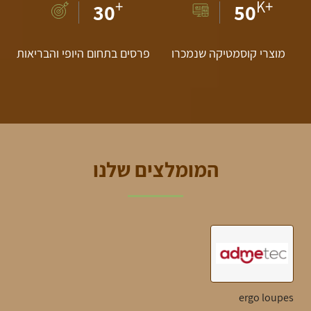
+
K+
30
50
פעילות גופנית משפרת את זרימת הדם, מגבירה את אספקת החמצן
לעור ומסייעת בסילוק רעלים. מומלץ לעסוק בפעילות גופנית לפחות 30
דקות ביום, 5 ימים בשבוע.
מוצרי קוסמטיקה שנמכרו
פרסים בתחום היופי והבריאות
בחירת מוצרי טיפוח טבעיים לעור
הפנים
הבנת סוג העור שלכם
המומלצים שלנו
לפני בחירת מוצרי טיפוח, חשוב להכיר את סוג העור שלכם:
עור שמן
: נוטה לברק, נקבוביות גדולות ונטייה לאקנה. חפשו מוצרים
קלים ולא שומניים.
עור יבש
: מרגיש מתוח, מתקלף ומחוספס. בחרו קרמים עשירים בלחות.
עור מעורב
: שומני באזור ה-T ויבש באזורים אחרים. השתמשו במוצרים
מאזנים.
ergo loupes
עור רגיש
: נוטה לאדמומיות וגירוי. בחרו מוצרים היפואלרגניים.