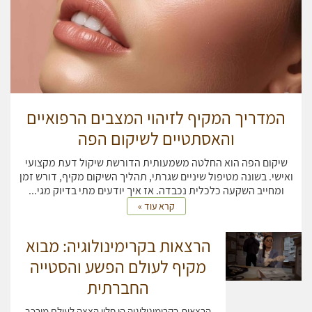
תמיד אמינות או מבוססות על סטנדרטים מוגדרים. הסיבה לכך היא
שמנהל המזון והתרופות האמריקאי (FDA) לא מפקח באופן קפדני על
מוצרי הקוסמטיקה, ולכן אין ערובה אוטומטית לכך שכל מוצר בטוח.
מגמה חיובית בתעשייה היא שיותר ויותר מותגים מייצרים מוצרים
טבעיים ובריאים יותר.
המדע מאחורי קוסמטיקה נקיה
מראה שצרכנים
מבינים יותר ויותר את החשיבות של מוצרים בריאים. מוצרי האיפור
המדריך המקיף לזיהוי המצבים הרפואיים
והטיפוח הטובים ביותר אמורים לגרום לכם להיראות ולהרגיש טוב יותר,
והאסתטיים לשיקום הפה
מבלי לסכן את בריאותכם.
שיקום הפה הוא החלטה משמעותית הדורשת שיקול דעת מקצועי
ואישי. בשונה מטיפול שיניים שגרתי, תהליך השיקום מקיף, דורש זמן
ומחייב השקעה כלכלית נכבדה. אז איך יודעים מתי בדיוק מגי...
קרא עוד »
הרצאות בקרימינולוגיה: מבוא
מקיף לעולם הפשע והסטייה
החברתית
הרצאות בקרימינולוגיה הן חלון הצצה לעולם מורכב